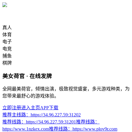
真人
体育
电子
电竞
捕鱼
棋牌
美女荷官 · 在线发牌
全网最美荷官，倾情出演，极致视觉盛宴，多元游戏种类，为
您带来最舒心的游戏体验。
立即注册
进入主页
APP下载
推荐主线路：
https://34.96.227.59:31202
推荐线路：
https://34.96.227.59:31201
推荐线路：
https://www.1nzkex.com
推荐线路：
https://www.plov9r.com