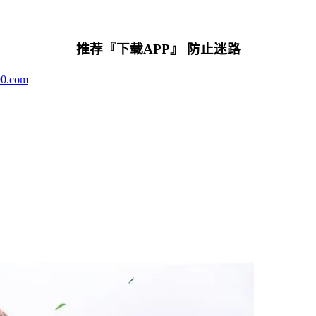
推荐『下载APP』 防止迷路
00.com