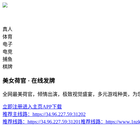
真人
体育
电子
电竞
捕鱼
棋牌
美女荷官 · 在线发牌
全网最美荷官，倾情出演，极致视觉盛宴，多元游戏种类，为
立即注册
进入主页
APP下载
推荐主线路：
https://34.96.227.59:31202
推荐线路：
https://34.96.227.59:31201
推荐线路：
https://www.1nz