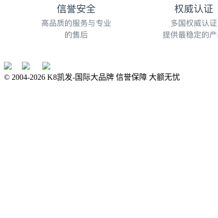
© 2004-
2026
K8凯发-国际大品牌 信誉保障 大额无忧