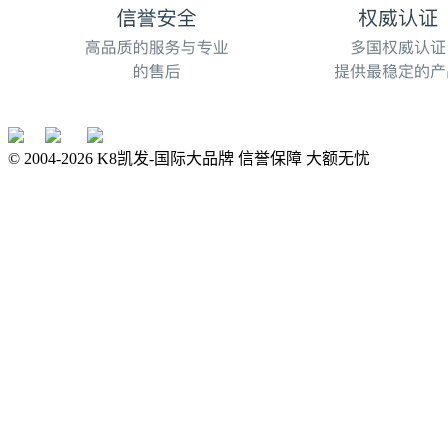
© 2004-
2026
K8凯发-国际大品牌 信誉保障 大额无忧