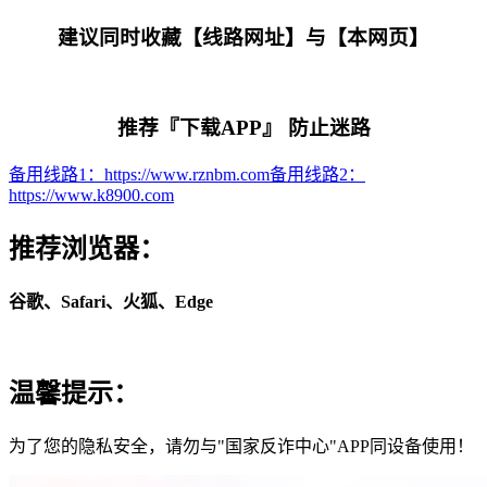
建议同时收藏【线路网址】与【本网页】
推荐『下载APP』 防止迷路
备用线路
1
：
https://www.rznbm.com
备用线路
2
：
https://www.k8900.com
推荐浏览器：
谷歌、Safari、火狐、Edge
温馨提示：
为了您的隐私安全，请勿与"国家反诈中心"APP同设备使用！