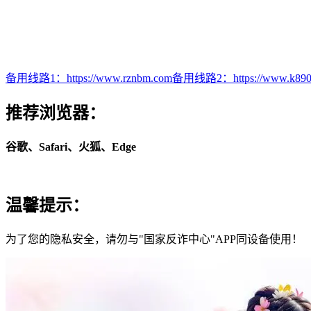
备用线路
1
：
https://www.rznbm.com
备用线路
2
：
https://www.k89
推荐浏览器：
谷歌、Safari、火狐、Edge
温馨提示：
为了您的隐私安全，请勿与"国家反诈中心"APP同设备使用！