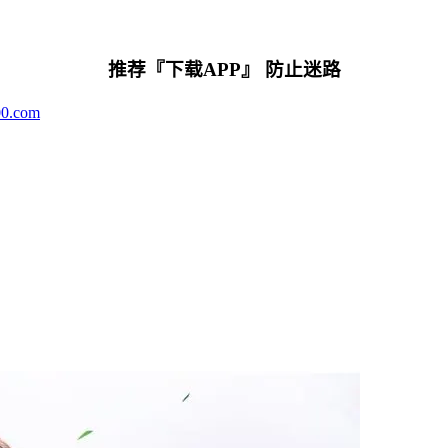
推荐『下载APP』 防止迷路
00.com